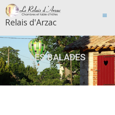
Aller
au
contenu
Relais d'Arzac
LES BALADES